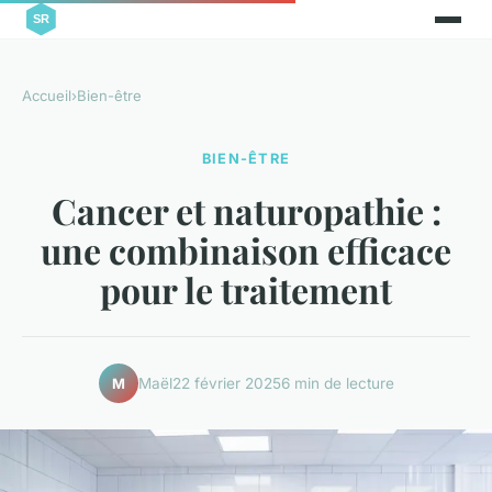
Accueil
›
Bien-être
BIEN-ÊTRE
Cancer et naturopathie :
une combinaison efficace
pour le traitement
Maël
22 février 2025
6 min de lecture
M