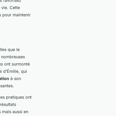
s favorisez
 vie. Cette
s pour maintenir
les que le
De nombreuses
es ont surmonté
 d’Émilie, qui
ation
à son
ssantes.
ces pratiques ont
résultats
s mais aussi en