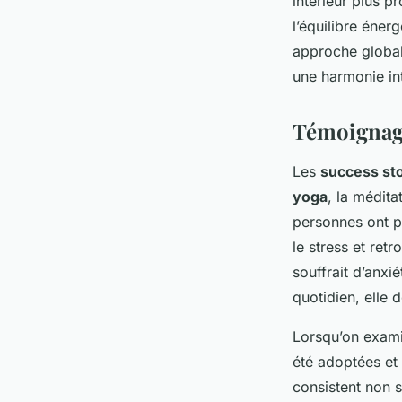
intérieur plus p
l’équilibre éner
approche globale
une harmonie int
Témoignage
Les
success sto
yoga
, la médita
personnes ont 
le stress et ret
souffrait d’anxi
quotidien, elle 
Lorsqu’on exam
été adoptées et 
consistent non s