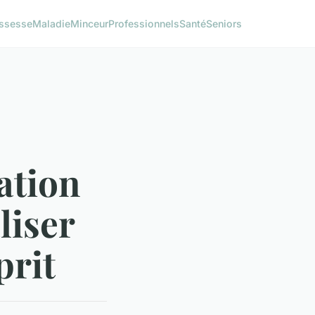
ssesse
Maladie
Minceur
Professionnels
Santé
Seniors
ation
liser
prit