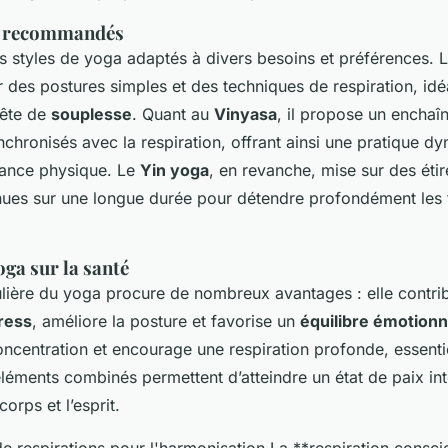
a recommandés
urs styles de yoga adaptés à divers besoins et préférences. 
 des postures simples et des techniques de respiration, idé
uête de
souplesse
. Quant au
Vinyasa
, il propose un enchaî
hronisés avec la respiration, offrant ainsi une pratique d
rance physique. Le
Yin yoga
, en revanche, mise sur des éti
nues sur une longue durée pour détendre profondément les 
oga sur la santé
ulière du yoga procure de nombreux avantages : elle contrib
ress
, améliore la posture et favorise un
équilibre émotionn
concentration et encourage une respiration profonde, essenti
léments combinés permettent d’atteindre un état de paix int
orps et l’esprit.