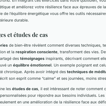
rofond. En intégrant ces exercices dans votre quotidien, vou
gétique et améliorez votre résilience face aux épreuves de la
 de l’équilibre énergétique vous offre les outils nécessaire
érieure durable.
s et études de cas
ries
de bien-être révèlent comment diverses techniques, tel
tion et la
respiration consciente
, transforment des vies. 
partagé des
témoignages
inspirants, décrivant comment ell
rouvé un
équilibre émotionnel
. Un exemple poignant est celui
été chronique. Après avoir intégré des
techniques de médit
décrit son esprit comme “calme” et ses journées, moins stre
ine les
études de cas
, il est intéressant de noter comment 
personnalisées pour répondre aux besoins individuels. Les 
eulement en une amélioration de la résilience face aux défi