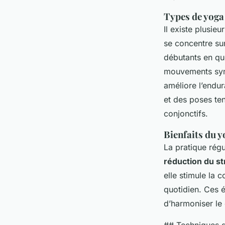
Types de yog
Il existe plusie
se concentre sur
débutants en q
mouvements sync
améliore l’endu
et des poses te
conjonctifs.
Bienfaits du y
La pratique rég
réduction du st
elle stimule la 
quotidien. Ces é
d’harmoniser le c