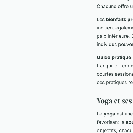
Chacune offre u
Les
bienfaits p
incluent égaleme
paix intérieure.
individus peuven
Guide pratique
tranquille, fer
courtes session
ces pratiques re
Yoga et ses 
Le
yoga
est une
favorisant la
so
objectifs, chacu