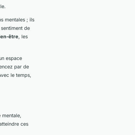
le.
s mentales ; ils
n sentiment de
ien-être
, les
 un espace
mencez par de
Avec le temps,
é mentale,
atteindre ces