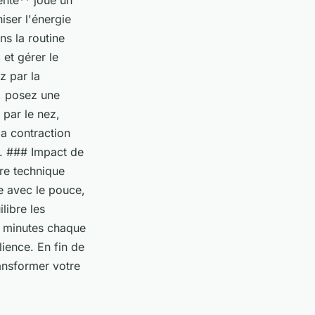
ente** joue un
iser l'énergie
ns la routine
et gérer le
z par la
e, posez une
 par le nez,
la contraction
é. ### Impact de
tre technique
e avec le pouce,
ilibre les
es minutes chaque
lience. En fin de
ansformer votre