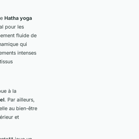
Le
Hatha yoga
al pour les
nement fluide de
ynamique qui
rements intenses
tissus
ue à la
el
. Par ailleurs,
elle au bien-être
érieur et