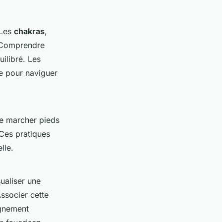
 Les
chakras
,
. Comprendre
uilibré. Les
de pour naviguer
e marcher pieds
 Ces pratiques
lle.
ualiser une
Associer cette
ignement