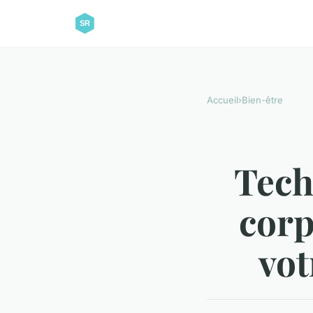
Accueil
›
Bien-être
Tech
corp
vot