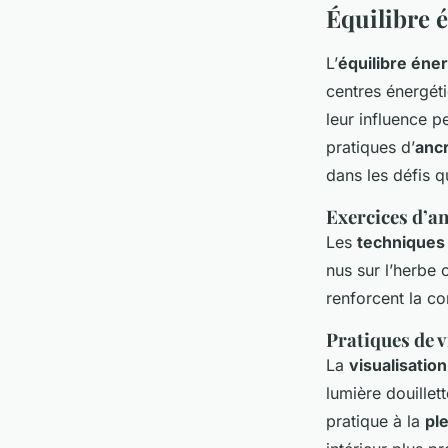
Équilibre 
L’
équilibre éne
centres énergét
leur influence p
pratiques d’
anc
dans les défis q
Exercices d’an
Les
techniques
nus sur l’herbe 
renforcent la co
Pratiques de v
La
visualisation
lumière douillet
pratique à la
pl