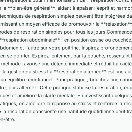
e respirations pour l'harmonisation La **respiration consci
s le **bien-être général**, aidant à apaiser l'esprit et harmon
techniques de respiration simples peuvent être intégrées da
rnissant un moyen efficace de promouvoir la **relaxation** 
hodes de respiration simples pour tous les jours Commence
 **respiration abdominale** : en position assise ou couché
bdomen et l'autre sur votre poitrine. Inspirez profondément
en se gonfler. Expirez lentement par la bouche, ressentant 
e méthode favorise une détente immédiate et réduit l'anxiét
ur la gestion du stress La **respiration alternée** est une au
 un équilibre émotionnel. Pour pratiquer, bouchez une narin
tre, puis alternez. Cette pratique stabilise la respiration, équ
ques et améliore la clarté mentale. En investissant quelqu
atiques, on améliore la réponse au stress et renforce la rési
 la respiration consciente une habitude quotidienne peut tr
n-être.