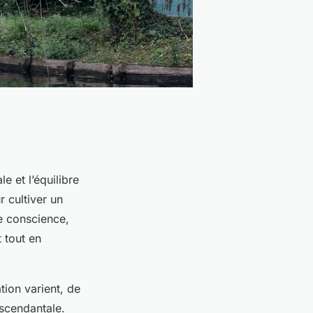
e et l’équilibre
 cultiver un
ne conscience,
t tout en
ion varient, de
nscendantale.