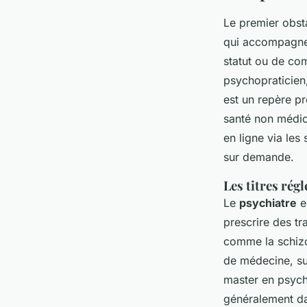
Le premier obsta
qui accompagnen
statut ou de co
psychopraticien,
est un repère pré
santé non médica
en ligne via les
sur demande.
Les titres rég
Le
psychiatre
e
prescrire des t
comme la schizo
de médecine, sui
master en psycho
généralement dan