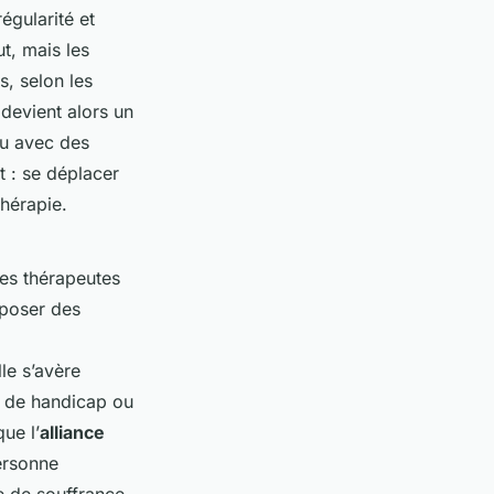
égularité et
ut, mais les
s, selon les
 devient alors un
ou avec des
t : se déplacer
hérapie.
les thérapeutes
oposer des
le s’avère
n de handicap ou
ue l’
alliance
personne
e de souffrance