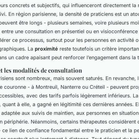
rs concrets et subjectifs, qui influenceront directement la r
uivi. En région parisienne, la densité de praticiens est un ato
 peuvent être longs - plusieurs semaines, voire plusieurs moi
x entre une consultation en présentiel ou en visioconférence
lérer ce processus, surtout pour les personnes en activité 
graphiques. La
proximité
reste toutefois un critère importan
ans un cadre apaisant peut renforcer l’engagement dans la t
t les modalités de consultation
risiens sont nombreux, mais souvent saturés. En revanche, 
ite couronne - à Montreuil, Nanterre ou Créteil - peuvent pr
cessibles, avec des tarifs parfois légèrement inférieurs. La
 quant à elle, a gagné en légitimité ces dernières années. El
t adaptée aux suivis de maintien, aux personnes en situatio
en périphérie. Néanmoins, certains thérapeutes considèrent q
 ce lien de confiance fondamental entre le praticien et la 
e construit plus lentement à distance. Tout dépend du typ