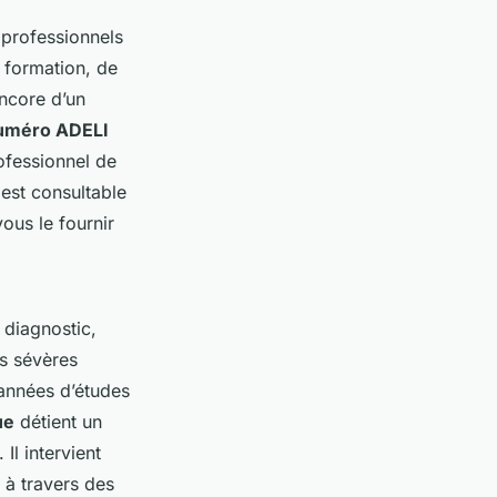
s professionnels
 formation, de
ncore d’un
uméro ADELI
rofessionnel de
est consultable
vous le fournir
 diagnostic,
s sévères
 années d’études
ue
détient un
Il intervient
 à travers des