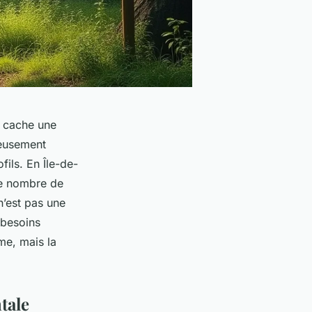
r cache une
reusement
fils. En Île-de-
le nombre de
n’est pas une
 besoins
me, mais la
tale