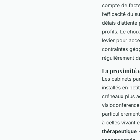
compte de facteu
l’efficacité du s
délais d’attente
profils. Le choi
levier pour accé
contraintes géo
régulièrement d
La proximité e
Les cabinets pa
installés en pet
créneaux plus ac
visioconférence,
particulièremen
à celles vivant 
thérapeutique
-
accompagnée - s