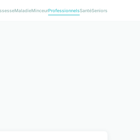
ssesse
Maladie
Minceur
Professionnels
Santé
Seniors