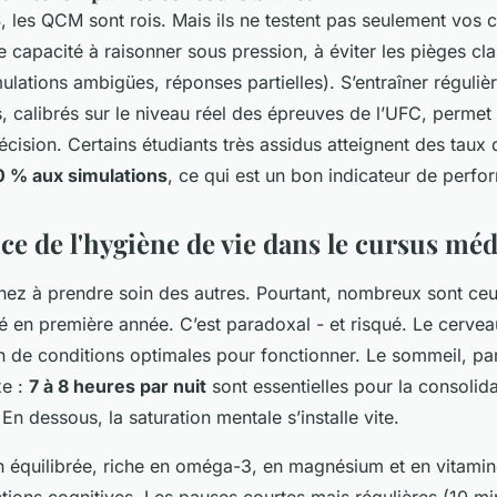
 les QCM sont rois. Mais ils ne testent pas seulement vos 
re capacité à raisonner sous pression, à éviter les pièges cl
ulations ambigües, réponses partielles). S’entraîner réguli
, calibrés sur le niveau réel des épreuves de l’UFC, permet
récision. Certains étudiants très assidus atteignent des taux 
0 % aux simulations
, ce qui est un bon indicateur de perfo
e de l'hygiène de vie dans le cursus méd
nez à prendre soin des autres. Pourtant, nombreux sont ceu
té en première année. C’est paradoxal - et risqué. Le cerve
n de conditions optimales pour fonctionner. Le sommeil, pa
xe :
7 à 8 heures par nuit
sont essentielles pour la consolid
En dessous, la saturation mentale s’installe vite.
n équilibrée, riche en oméga-3, en magnésium et en vitami