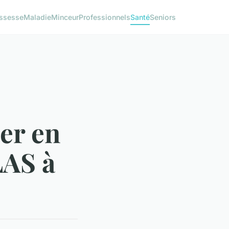
ssesse
Maladie
Minceur
Professionnels
Santé
Seniors
ler en
LAS à