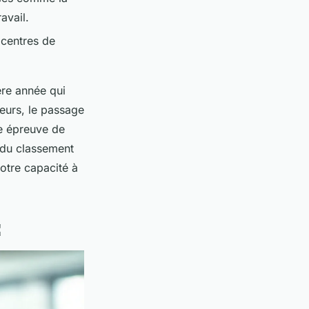
avail.
s centres de
re année qui
leurs, le passage
ne épreuve de
n du classement
otre capacité à
C