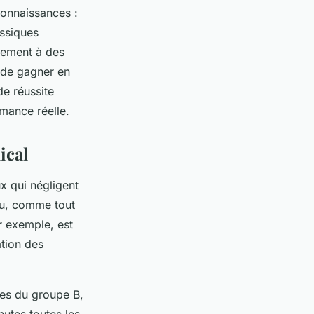
connaissances :
assiques
èrement à des
 de gagner en
de réussite
rmance réelle.
ical
x qui négligent
au, comme tout
r exemple, est
ation des
nes du groupe B,