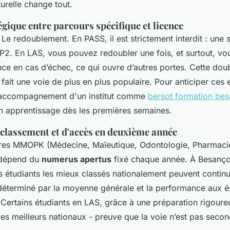
turelle change tout.
égique entre parcours spécifique et licence
 Le redoublement. En PASS, il est strictement interdit : une
 P2. En LAS, vous pouvez redoubler une fois, et surtout, v
ce en cas d’échec, ce qui ouvre d’autres portes. Cette doub
fait une voie de plus en plus populaire. Pour anticiper ces 
l'accompagnement d'un institut comme
bersot formation be
on apprentissage dès les premières semaines.
 classement et d'accès en deuxième année
ières MMOPK (Médecine, Maïeutique, Odontologie, Pharmaci
 dépend du
numerus apertus
fixé chaque année. À Besanç
les étudiants les mieux classés nationalement peuvent continu
déterminé par la moyenne générale et la performance aux é
Certains étudiants en LAS, grâce à une préparation rigoureu
 les meilleurs nationaux - preuve que la voie n’est pas secon