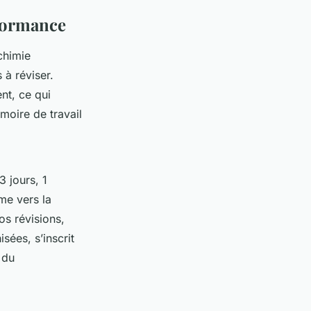
rformance
chimie
 à réviser.
nt, ce qui
moire de travail
3 jours, 1
me vers la
os révisions,
sées, s’inscrit
 du