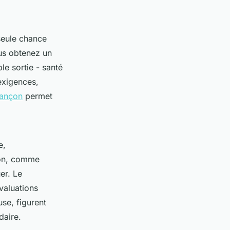
 seule chance
ous obtenez un
le sortie - santé
exigences,
sançon
permet
e,
on, comme
er. Le
valuations
se, figurent
daire.