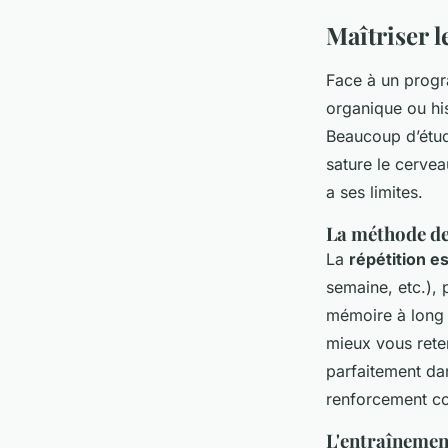
Maîtriser 
Face à un progr
organique ou his
Beaucoup d’étud
sature le cerve
a ses limites.
La méthode de
La
répétition e
semaine, etc.), 
mémoire à long 
mieux vous reten
parfaitement dan
renforcement cog
L'entraînement