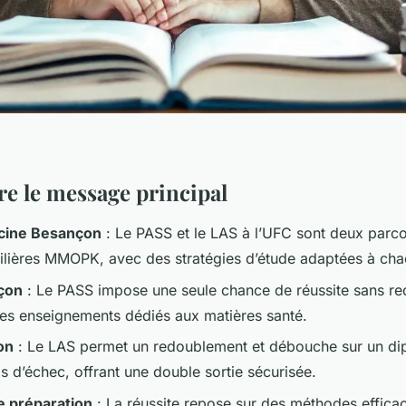
 le message principal
cine Besançon
: Le PASS et le LAS à l’UFC sont deux parc
ilières MMOPK, avec des stratégies d’étude adaptées à cha
çon
: Le PASS impose une seule chance de réussite sans r
s enseignements dédiés aux matières santé.
on
: Le LAS permet un redoublement et débouche sur un di
s d’échec, offrant une double sortie sécurisée.
 préparation
: La réussite repose sur des méthodes effic