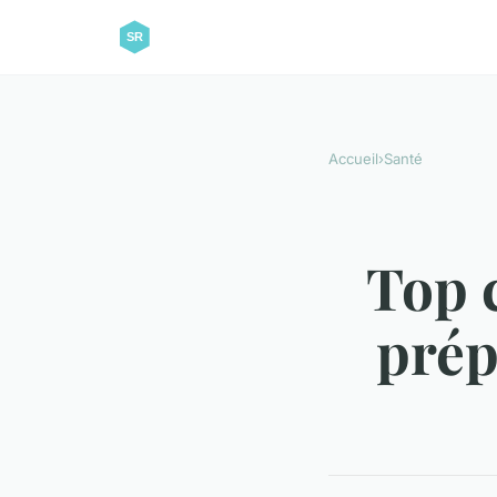
Accueil
›
Santé
Top c
prép