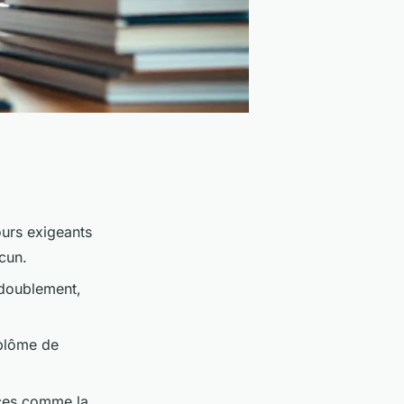
ours exigeants
cun.
edoublement,
plôme de
aces comme la