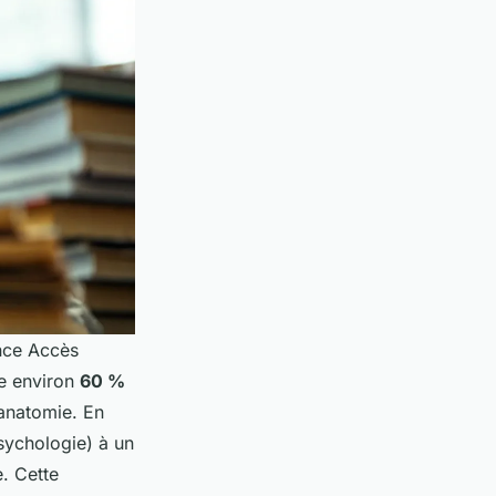
ence Accès
re environ
60 %
 anatomie. En
sychologie) à un
. Cette