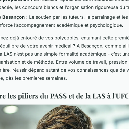
pacée, les concours blancs et l’organisation rigoureuse du tr
té Besançon
: Le soutien par les tuteurs, le parrainage et le
enforce l’accompagnement académique et psychologique.
nez déjà entouré de vos polycopiés, entamant cette premiè
’équilibre de votre avenir médical ? À Besançon, comme ail
la LAS n’est pas une simple formalité académique - c’est u
ganisation et de méthode. Entre volume de travail, pressio
rrière, réussir dépend autant de vos connaissances que de v
 ce, dès les premières semaines.
 les piliers du PASS et de la LAS à l'UF