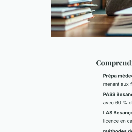
Comprendre
Prépa méde
menant aux f
PASS Besan
avec 60 % de
LAS Besanç
licence en ca
méthodes de