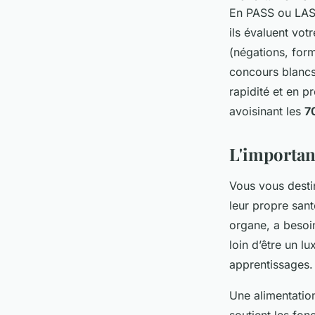
En PASS ou LAS,
ils évaluent vot
(négations, form
concours blancs
rapidité et en p
avoisinant les
7
L'importanc
Vous vous desti
leur propre san
organe, a besoi
loin d’être un lu
apprentissages. 
Une alimentatio